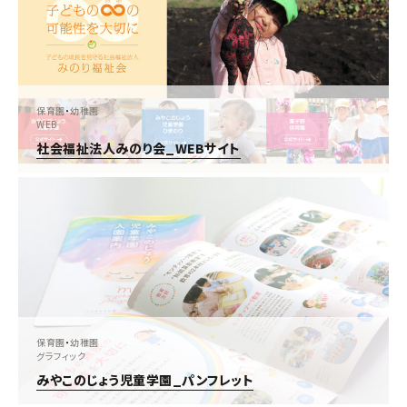
保育園
・
幼稚園
WEB
社会福祉法人みのり会_WEBサイト
保育園
・
幼稚園
グラフィック
みやこのじょう児童学園_パンフレット