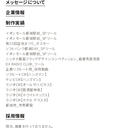
メッセージについて
企業情報
制作実績
イオンモール都城駅前_SPツール
イオンモール都城駅前_SPツール
第53回盆地まつり_ポスター
ソフトバンク都城DAY_SPツール
イオンモール都城駅前_SPツール
ニシタチ霧島フラッグデザインコンペティション_最優秀賞受賞
DX RADIO CLUB_ツール
企業リクルート用_採用動画
リクルートCM【ハンズマン】
テレビCM【ハンズマン】
ラジオCM【オールザハピネス】
ラジオCM【居酒屋神楽】
ラジオCM【ホワイトマックス】
ラジオCM【ホテル テラスタ】
都城市_市勢要覧
採用情報
現在、募集を行っておりません。