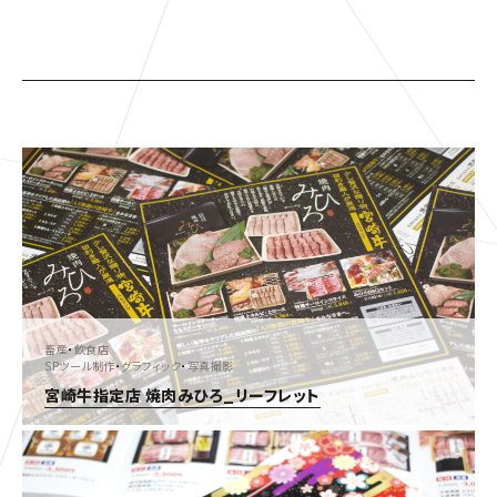
畜産
・
飲食店
SPツール制作
・
グラフィック
・
写真撮影
宮崎牛指定店 焼肉みひろ_リーフレット