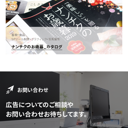
畜産
・
食品
SPツール制作
・
グラフィック
・
写真撮影
ナンチクのお歳暮_カタログ
お問い合わせ
広告についてのご相談や
お問い合わせお待ちしてます。