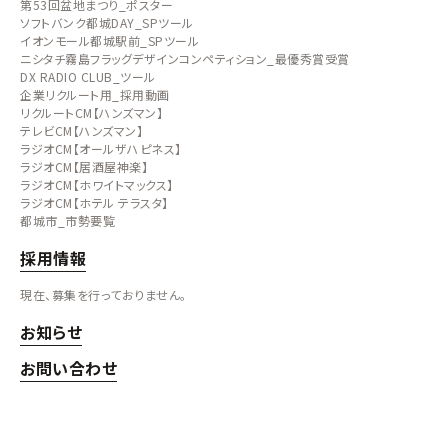
第53回盆地まつり_ポスター
ソフトバンク都城DAY_SPツール
イオンモール都城駅前_SPツール
ニシタチ霧島フラッグデザインコンペティション_最優秀賞受賞
DX RADIO CLUB_ツール
企業リクルート用_採用動画
リクルートCM【ハンズマン】
テレビCM【ハンズマン】
ラジオCM【オールザハピネス】
ラジオCM【居酒屋神楽】
ラジオCM【ホワイトマックス】
ラジオCM【ホテル テラスタ】
都城市_市勢要覧
採用情報
現在、募集を行っておりません。
お知らせ
お問い合わせ