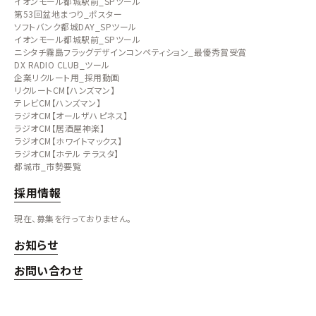
イオンモール都城駅前_SPツール
第53回盆地まつり_ポスター
ソフトバンク都城DAY_SPツール
イオンモール都城駅前_SPツール
ニシタチ霧島フラッグデザインコンペティション_最優秀賞受賞
DX RADIO CLUB_ツール
企業リクルート用_採用動画
リクルートCM【ハンズマン】
テレビCM【ハンズマン】
ラジオCM【オールザハピネス】
ラジオCM【居酒屋神楽】
ラジオCM【ホワイトマックス】
ラジオCM【ホテル テラスタ】
都城市_市勢要覧
採用情報
現在、募集を行っておりません。
お知らせ
お問い合わせ