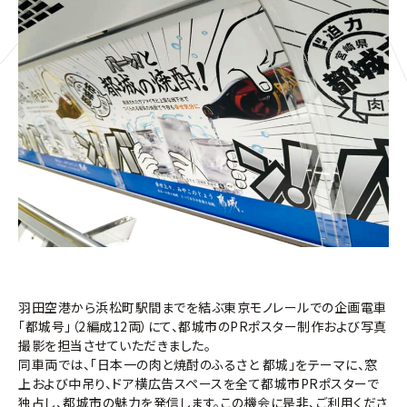
羽田空港から浜松町駅間までを結ぶ東京モノレールでの企画電車
「都城号」（2編成12両）にて、都城市のPRポスター制作および写真
撮影を担当させていただきました。
同車両では、「日本一の肉と焼酎のふるさと 都城」をテーマに、窓
上および中吊り、ドア横広告スペースを全て都城市PRポスターで
独占し、都城市の魅力を発信します。この機会に是非、ご利用くださ