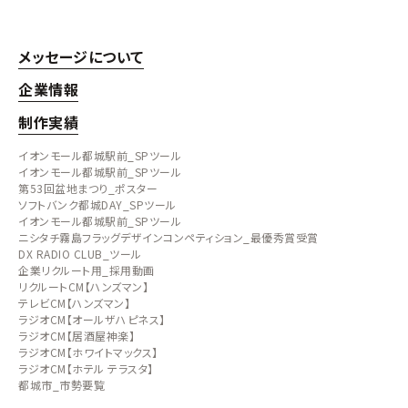
メッセージについて
企業情報
制作実績
イオンモール都城駅前_SPツール
イオンモール都城駅前_SPツール
第53回盆地まつり_ポスター
ソフトバンク都城DAY_SPツール
イオンモール都城駅前_SPツール
ニシタチ霧島フラッグデザインコンペティション_最優秀賞受賞
DX RADIO CLUB_ツール
企業リクルート用_採用動画
リクルートCM【ハンズマン】
テレビCM【ハンズマン】
ラジオCM【オールザハピネス】
ラジオCM【居酒屋神楽】
ラジオCM【ホワイトマックス】
ラジオCM【ホテル テラスタ】
都城市_市勢要覧