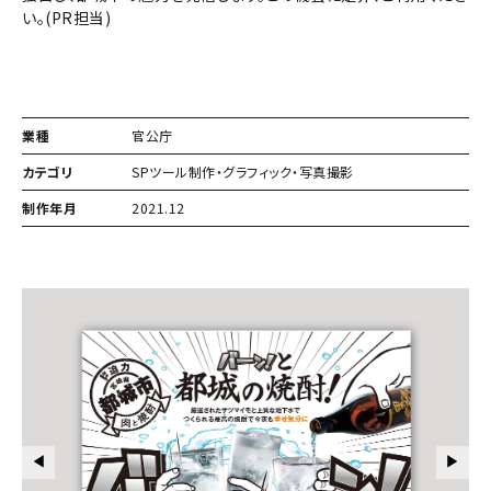
い。(PR担当)
業種
官公庁
カテゴリ
SPツール制作
・
グラフィック
・
写真撮影
制作年月
2021.12
◀︎
▶︎