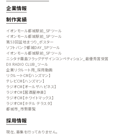
企業情報
制作実績
イオンモール都城駅前_SPツール
イオンモール都城駅前_SPツール
第53回盆地まつり_ポスター
ソフトバンク都城DAY_SPツール
イオンモール都城駅前_SPツール
ニシタチ霧島フラッグデザインコンペティション_最優秀賞受賞
DX RADIO CLUB_ツール
企業リクルート用_採用動画
リクルートCM【ハンズマン】
テレビCM【ハンズマン】
ラジオCM【オールザハピネス】
ラジオCM【居酒屋神楽】
ラジオCM【ホワイトマックス】
ラジオCM【ホテル テラスタ】
都城市_市勢要覧
採用情報
現在、募集を行っておりません。