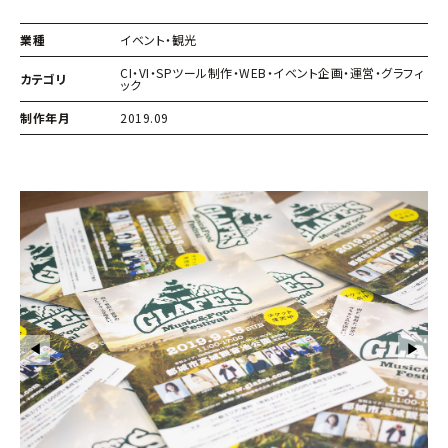
業種
イベント
・
観光
CI・VI
・
SPツール制作
・
WEB
・
イベント企画・運営
・
グラフィ
カテゴリ
ック
制作年月
2019.09
◀︎
▶︎